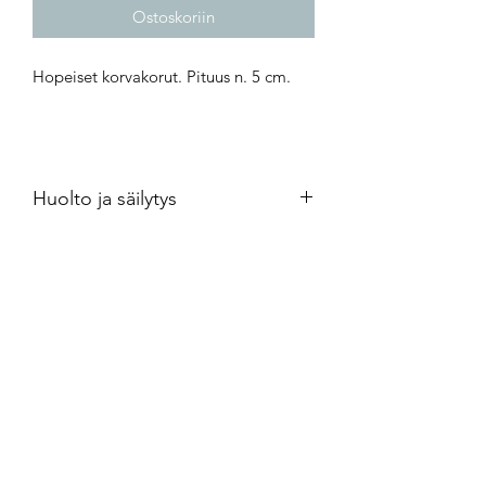
Ostoskoriin
Hopeiset korvakorut. Pituus n. 5 cm.
Huolto ja säilytys
Hopeakorut kannattaa säilyttää
ilmatiiviisti minigrip-pussissa.
Puhdistus kultasepänliikkeestä
saatavalla puhdistusaineella.
Crossandra Silver
crossandrasilver@gmail.com
050-4670462