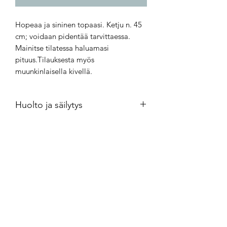
Hopeaa ja sininen topaasi. Ketju n. 45 
cm; voidaan pidentää tarvittaessa. 
Mainitse tilatessa haluamasi 
pituus.Tilauksesta myös 
muunkinlaisella kivellä.
Huolto ja säilytys
Hopeakorut kannattaa säilyttää
ilmatiiviisti minigrip-pussissa.
Puhdistus kultasepänliikkeestä
saatavalla puhdistusaineella.
Crossandra Silver
crossandrasilver@gmail.com