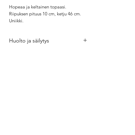
Hopeaa ja keltainen topaasi.
Riipuksen pituus 10 cm, ketju 46 cm.
Uniikki.
Huolto ja säilytys
Hopeakorut kannattaa säilyttää
ilmatiiviisti minigrip-pussissa.
Puhdistus kultasepänliikkeestä
saatavalla puhdistusaineella.
Crossandra Silver
crossandrasilver@gmail.com
050-4670462
Vantaa, Finland