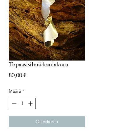
Topaasisilmä-kaulakoru
Hinta
80,00 €
Määrä
*
Ostoskoriin