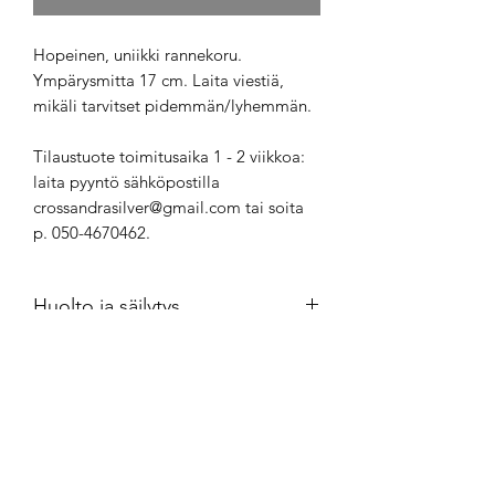
Hopeinen, uniikki rannekoru.
Ympärysmitta 17 cm. Laita viestiä,
mikäli tarvitset pidemmän/lyhemmän.
Tilaustuote toimitusaika 1 - 2 viikkoa:
laita pyyntö sähköpostilla
crossandrasilver@gmail.com tai soita
p. 050-4670462.
Huolto ja säilytys
Hopeakorut kannattaa säilyttää
ilmatiiviisti minigrip-pussissa.
Puhdistus kultasepänliikkeestä
saatavalla puhdistusaineella.
Crossandra Silver