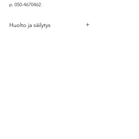
p. 050-4670462.
Huolto ja säilytys
Hopeakorut kannattaa säilyttää
ilmatiiviisti minigrip-pussissa.
Puhdistus kultasepänliikkeestä
saatavalla puhdistusaineella.
Crossandra Silver
crossandrasilver@gmail.com
050-4670462
Vantaa, Finland