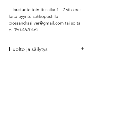
Tilaustuote toimitusaika 1 - 2 viikkoa:
laita pyyntö sähköpostilla
crossandrasilver@gmail.com tai soita
p. 050-4670462.
Huolto ja säilytys
Hopeakorut kannattaa säilyttää
ilmatiiviisti minigrip-pussissa.
Puhdistus kultasepänliikkeestä
saatavalla puhdistusaineella.
Crossandra Silver
crossandrasilver@gmail.com
050-4670462