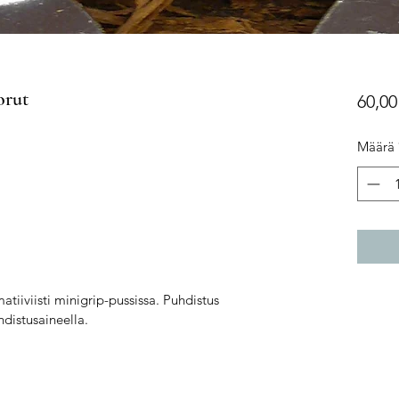
orut
60,00
Määrä
atiiviisti minigrip-pussissa. Puhdistus
hdistusaineella.