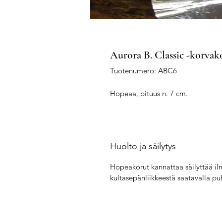
Aurora B. Classic -korvak
Tuotenumero: ABC6
Hopeaa, pituus n. 7 cm.
Huolto ja säilytys
Hopeakorut kannattaa säilyttää ilm
kultasepänliikkeestä saatavalla pu