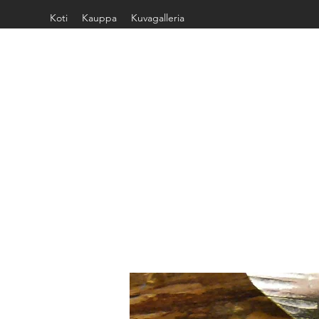
Koti
Kauppa
Kuvagalleria