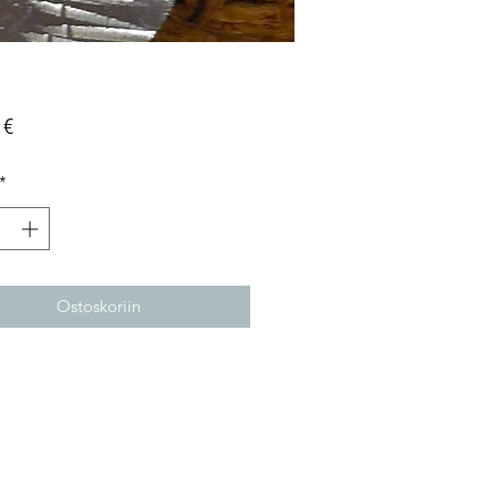
Hinta
 €
*
Ostoskoriin